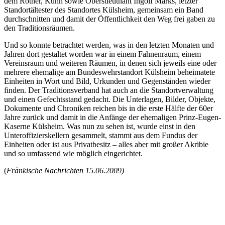
dem Rother, Kuhn sowie Oberstleutnant Ingolf Marks, letzter
Standortältester des Standortes Külsheim, gemeinsam ein Band
durchschnitten und damit der Öffentlichkeit den Weg frei gaben zu
den Traditionsräumen.
Und so konnte betrachtet werden, was in den letzten Monaten und
Jahren dort gestaltet worden war in einem Fahnenraum, einem
Vereinsraum und weiteren Räumen, in denen sich jeweils eine oder
mehrere ehemalige am Bundeswehrstandort Külsheim beheimatete
Einheiten in Wort und Bild, Urkunden und Gegenständen wieder
finden. Der Traditionsverband hat auch an die Standortverwaltung
und einen Gefechtsstand gedacht. Die Unterlagen, Bilder, Objekte,
Dokumente und Chroniken reichen bis in die erste Hälfte der 60er
Jahre zurück und damit in die Anfänge der ehemaligen Prinz-Eugen-
Kaserne Külsheim. Was nun zu sehen ist, wurde einst in den
Unteroffizierskellern gesammelt, stammt aus dem Fundus der
Einheiten oder ist aus Privatbesitz – alles aber mit großer Akribie
und so umfassend wie möglich eingerichtet.
(
Fränkische Nachrichten 15.06.2009)