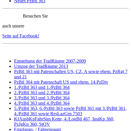
Neues PzBtl 363
Besuchen Sie
auch unsere
Seite auf Facebook!
Entstehung der TradRäume 2007-2009
Umzug der TradRäume 2013
PzBtl 363 mit Patenschaften US, CZ, A sowie ehem. PzRgt 7
und 21
PzBtl 364 mit Patenschaft US und ehem. 14.PzDiv
1./PzBtl 363 und 1./PzBtl 364
2./PzBtl 363 und 2./PzBtl 364
3./PzBtl 363 und 3./PzBtl 364
4./PzBtl 363 und 4./PzBtl 364
5./PzBtl 363, 6./PzBtl 363 sowie PzBtl 361 mit 3./PzBtl 361,
4./PzBtl 361 sowie ResLazGrp 7503
KfAusbKpFahrSim Kette, 4./LogBtl 467, InstKp 360,
PzJgKp 360, StOV
Empfangs- / Fahnenraum