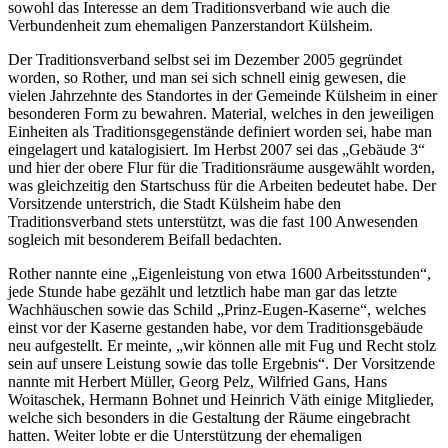
sowohl das Interesse an dem Traditionsverband wie auch die
Verbundenheit zum ehemaligen Panzerstandort Külsheim.
Der Traditionsverband selbst sei im Dezember 2005 gegründet
worden, so Rother, und man sei sich schnell einig gewesen, die
vielen Jahrzehnte des Standortes in der Gemeinde Külsheim in einer
besonderen Form zu bewahren. Material, welches in den jeweiligen
Einheiten als Traditionsgegenstände definiert worden sei, habe man
eingelagert und katalogisiert. Im Herbst 2007 sei das „Gebäude 3“
und hier der obere Flur für die Traditionsräume ausgewählt worden,
was gleichzeitig den Startschuss für die Arbeiten bedeutet habe. Der
Vorsitzende unterstrich, die Stadt Külsheim habe den
Traditionsverband stets unterstützt, was die fast 100 Anwesenden
sogleich mit besonderem Beifall bedachten.
Rother nannte eine „Eigenleistung von etwa 1600 Arbeitsstunden“,
jede Stunde habe gezählt und letztlich habe man gar das letzte
Wachhäuschen sowie das Schild „Prinz-Eugen-Kaserne“, welches
einst vor der Kaserne gestanden habe, vor dem Traditionsgebäude
neu aufgestellt. Er meinte, „wir können alle mit Fug und Recht stolz
sein auf unsere Leistung sowie das tolle Ergebnis“. Der Vorsitzende
nannte mit Herbert Müller, Georg Pelz, Wilfried Gans, Hans
Woitaschek, Hermann Bohnet und Heinrich Väth einige Mitglieder,
welche sich besonders in die Gestaltung der Räume eingebracht
hatten. Weiter lobte er die Unterstützung der ehemaligen