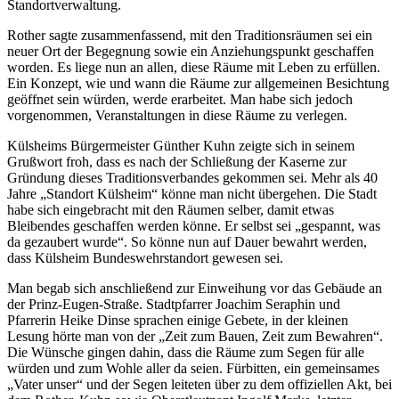
Standortverwaltung.
Rother sagte zusammenfassend, mit den Traditionsräumen sei ein
neuer Ort der Begegnung sowie ein Anziehungspunkt geschaffen
worden. Es liege nun an allen, diese Räume mit Leben zu erfüllen.
Ein Konzept, wie und wann die Räume zur allgemeinen Besichtung
geöffnet sein würden, werde erarbeitet. Man habe sich jedoch
vorgenommen, Veranstaltungen in diese Räume zu verlegen.
Külsheims Bürgermeister Günther Kuhn zeigte sich in seinem
Grußwort froh, dass es nach der Schließung der Kaserne zur
Gründung dieses Traditionsverbandes gekommen sei. Mehr als 40
Jahre „Standort Külsheim“ könne man nicht übergehen. Die Stadt
habe sich eingebracht mit den Räumen selber, damit etwas
Bleibendes geschaffen werden könne. Er selbst sei „gespannt, was
da gezaubert wurde“. So könne nun auf Dauer bewahrt werden,
dass Külsheim Bundeswehrstandort gewesen sei.
Man begab sich anschließend zur Einweihung vor das Gebäude an
der Prinz-Eugen-Straße. Stadtpfarrer Joachim Seraphin und
Pfarrerin Heike Dinse sprachen einige Gebete, in der kleinen
Lesung hörte man von der „Zeit zum Bauen, Zeit zum Bewahren“.
Die Wünsche gingen dahin, dass die Räume zum Segen für alle
würden und zum Wohle aller da seien. Fürbitten, ein gemeinsames
„Vater unser“ und der Segen leiteten über zu dem offiziellen Akt, bei