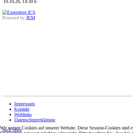
10.10.26
,
14:30 h
Powered by
JEM
Impressum
Kontakt
Weblinks
Datenschutzerklärung
Wir nutzen Cookies auf unserer Website. Diese Session-Cookies sind ess
nach oben