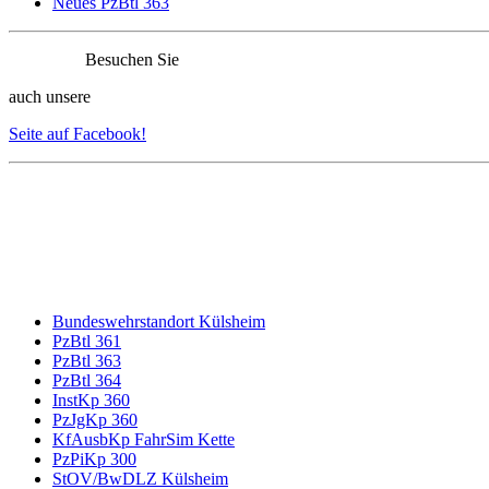
Neues PzBtl 363
Besuchen Sie
auch unsere
Seite auf Facebook!
Bundeswehrstandort Külsheim
PzBtl 361
PzBtl 363
PzBtl 364
InstKp 360
PzJgKp 360
KfAusbKp FahrSim Kette
PzPiKp 300
StOV/BwDLZ Külsheim