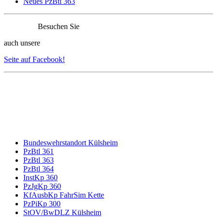
Neues PzBtl 363
Besuchen Sie
auch unsere
Seite auf Facebook!
Bundeswehrstandort Külsheim
PzBtl 361
PzBtl 363
PzBtl 364
InstKp 360
PzJgKp 360
KfAusbKp FahrSim Kette
PzPiKp 300
StOV/BwDLZ Külsheim