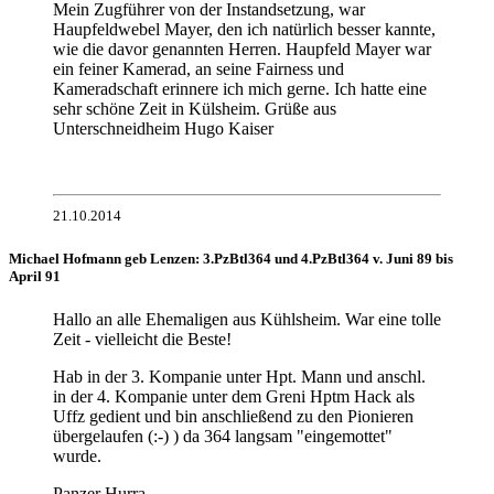
Mein Zugführer von der Instandsetzung, war
Haupfeldwebel Mayer, den ich natürlich besser kannte,
wie die davor genannten Herren. Haupfeld Mayer war
ein feiner Kamerad, an seine Fairness und
Kameradschaft erinnere ich mich gerne. Ich hatte eine
sehr schöne Zeit in Külsheim. Grüße aus
Unterschneidheim Hugo Kaiser
21.10.2014
Michael Hofmann geb Lenzen: 3.PzBtl364 und 4.PzBtl364 v. Juni 89 bis
April 91
Hallo an alle Ehemaligen aus Kühlsheim. War eine tolle
Zeit - vielleicht die Beste!
Hab in der 3. Kompanie unter Hpt. Mann und anschl.
in der 4. Kompanie unter dem Greni Hptm Hack als
Uffz gedient und bin anschließend zu den Pionieren
übergelaufen (:-) ) da 364 langsam "eingemottet"
wurde.
Panzer Hurra