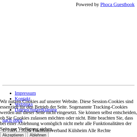
Powered by
Phoca Guestbook
Impressum
Kontakt
Wir nutzen Cookies auf unserer Website. Diese Session-Cookies sind
Weblinks
essenziell für den Betrieb der Seite. Sogenannte Tracking-Cookies
Datenschutzerklärung
werden auf dieser Seite nicht eingesetzt. Sie können selbst entscheiden,
ob Sie Cookies zulassen möchten oder nicht. Bitte beachten Sie, dass
nach oben
bei einer Ablehnung womöglich nicht mehr alle Funktionalitäten der
Seite zur Verfügung stehen.
© 2005 - 2026 Traditionsverband Külsheim Alle Rechte
Akzeptieren
Ablehnen
vorbehalten.