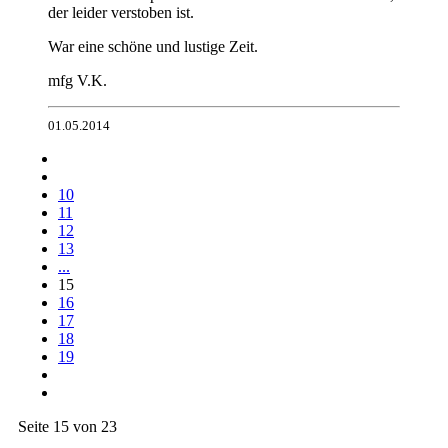
der leider verstoben ist.
War eine schöne und lustige Zeit.
mfg V.K.
01.05.2014
10
11
12
13
...
15
16
17
18
19
Seite 15 von 23