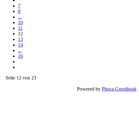
7
8
...
10
11
12
13
14
...
16
Seite 12 von 23
Powered by
Phoca Guestbook