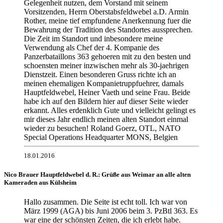
Gelegenheit nutzen, dem Vorstand mit seinem
Vorsitzenden, Herrn Oberstabsfeldwebel a.D. Armin
Rother, meine tief empfundene Anerkennung fuer die
Bewahrung der Tradition des Standortes aussprechen.
Die Zeit im Standort und inbesondere meine
Verwendung als Chef der 4. Kompanie des
Panzerbataillons 363 gehoeren mit zu den besten und
schoensten meiner inzwischen mehr als 30-jaehrigen
Dienstzeit. Einen besonderen Gruss richte ich an
meinen ehemaligen Kompanietruppfuehrer, damals
Hauptfeldwebel, Heiner Vaeth und seine Frau. Beide
habe ich auf den Bildern hier auf dieser Seite wieder
erkannt. Alles erdenklich Gute und vielleicht gelingt es
mir dieses Jahr endlich meinen alten Standort einmal
wieder zu besuchen! Roland Goerz, OTL, NATO
Special Operations Headquarter MONS, Belgien
18.01.2016
Nico Brauer Hauptfeldwebel d. R.: Grüße aus Weimar an alle alten
Kameraden aus Külsheim
Hallo zusammen. Die Seite ist echt toll. Ich war von
März 1999 (AGA) bis Juni 2006 beim 3. PzBtl 363. Es
war eine der schönsten Zeiten, die ich erlebt habe.