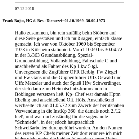
07.12.2018
Frank Bojus, HG d. Res.: Dienstzeit 01.10.1969- 30.09.1973
Hallo zusammen, bin rein zufällig beim Stöbern auf
diese Seite gestoßen und ich muß sagen, einfach klasse
gemacht. Ich war von Oktober 1969 bis September
1973 in Külsheim stationiert. Vom1.10.69 bis 30.04.72
in der 3./363 Grundausbildung, Spezial-
Grundausbidung, Vollausbildung, Fahrschule C und
anschließend als Fahrer des Kp-Lkw 5 tgl.
Unvergessen die Zugführer OFR Berbig, Fw Ziegel
und Fw Gans und die Guppenführer Uffz Oswald und
Uffz Metzeler und auch der Spieß Hfw Schwertlinger,
der sich dann zum Heimatschutz-kommando in
Böblingen versetzen ließ. Kp- Chef war damals Hptm.
Ebeling und anschließend Olt. Höfs. Anschließend
wechselte ich am 01.05.72 zum Zweck der berufsnahen
Verwendung in die InstKp 360, die damals noch 2./12
hieß, und war dort zuständig für die sogenannte
"Schmiede", in der jedoch hauptsächlich
Schweißarbeiten durchgeführt wurden. An den Namen
des ersten KP-Chefs meiner Zeit dort erinnere ich mich
leider nicht mehr, die beiden folgenden waren Hptm.