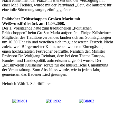
Nach einnehmen der Plätze im Bierzelt und der Versorgung mit
einer Maß Freibier, wurde mit der Partyband „Cat“, die lautstark für
eine tolle Stimmung sorgte, zünftig gefeiert.
Politischer Frühschoppen Großen Markt mit
Weißwurstfrühstück am 14.09.2008,
Der 1. Vorsitzende hatte zum traditionellen „Politischen
Frühschoppen“ beim Großen Markt aufgerufen. Einige Külsheimer
Mitglieder des Traditionsverbandes fanden sich am Sonntagmorgen
um 10.30 Uhr ein und verteilten sich im gut besetzten Festzelt. Nicht
zuletzt weil Bürgermeister Kuhn, neben weiteren Ehrengästen,
einen hochkarätigen Festredner begrüßte. Nämlich den Minister
Professor Dr. Wolfgang Reinhart, dem bei dem Thema Europa-,
Bundes- und Landespolitik aufmerksam zugehört wurde. Der
„Musikverein Külsheim“ sorgte für die musikalische Umrahmung
der Veranstaltung. Zum Abschluss wurde, wie in jedem Jahr,
gemeinsam das Badener Lied gesungen.
Heinrich Väth 1. Schriftführer