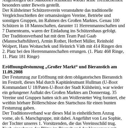
besonders unter Beweis gestellt.
Der Külsheimer Schützenverein veranstaltete das traditionelle
Vergleichsschießen der ortsansässigen Vereine, Betriebe und
sonstigen Gruppen, im Rahmen des Großen Marktes. Genau 100
Schützen in 18 Mannschaften, darunter 11 Herrenmannschaften und
7 Damenteams, waren der Einladung ins Schützenhaus gefolgt.
Der Traditionsverband hat mit dem Team Paul Gaab
(Mannschaftsführer), Armin Rother, Herbert Müller, Reinhold
Wolpert, Hans Woitaschek und Heinrich Väth mit 414 Ringen den
2. Platz bei den Herrenmannschaften errungen. (1. Platz 468 Ringe,
11. Platz 181 Ringe)
Eröffnungsfestumzug „Großer Markt“ und Bieranstich am
11.09.2008
Der Festumzug zur Eröffnung mit dem obligatorischen Bieranstich
im Festzelt, dieses Mal durch Kapitänleutnant Hullman (U-Boot
Kommandant U 18/Paten-U-Boot der Stadt Külsheim), war wieder
ein gelungener Auftakt des Großen Marktes am Donnerstag. 35
Vereine und Gruppen hatten sich am Wolferstetter Weg formiert, ehe
weithin hörbare Böllerschüsse den Startschuss für einen bunten
Festumzug gaben.
Der Traditionsverband war dieses Mal in einheitlichem Anzug
vorne, als 6. Marschgruppe, mit dabei. Angeführt von Lea Sophie,
der Tochter unseres 1. Vorsitzenden, die das Vereinsschild trug.