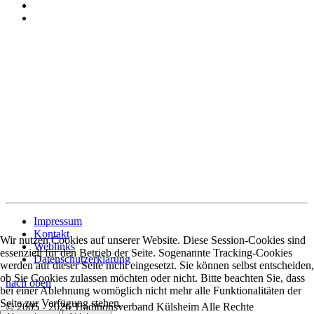
Impressum
Kontakt
Wir nutzen Cookies auf unserer Website. Diese Session-Cookies sind
Weblinks
essenziell für den Betrieb der Seite. Sogenannte Tracking-Cookies
Datenschutzerklärung
werden auf dieser Seite nicht eingesetzt. Sie können selbst entscheiden,
ob Sie Cookies zulassen möchten oder nicht. Bitte beachten Sie, dass
nach oben
bei einer Ablehnung womöglich nicht mehr alle Funktionalitäten der
Seite zur Verfügung stehen.
© 2005 - 2026 Traditionsverband Külsheim Alle Rechte