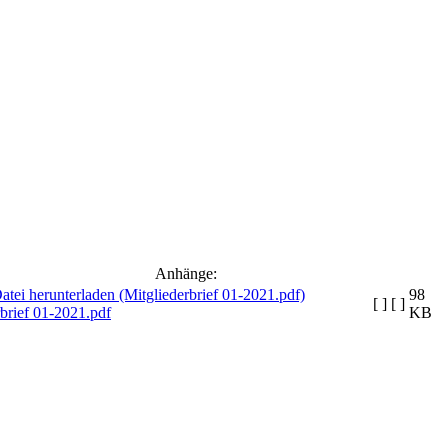
Anhänge:
98
[ ]
[ ]
rbrief 01-2021.pdf
KB