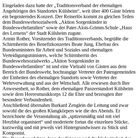
Eingeladen dazu hatte der „Traditionsverband der ehemaligen
Angehörigen des Standortes Külsheim“, weit über 400 Gäste hörten
ein begeisterndes Konzert. Der Reinerlös kommt zu gleichen Teilen
dem Bundeswehrsozialwerk „Aktion Sorgenkinder in
Bundeswehrfamilien“ sowie der Pater-Alois-Grimm-Schule „Haus
des Lernens“ der Stadt Külsheim zugute.
Armin Rother, Vorsitzender des Traditionsverbands, begrüßte die
Schirmherrin des Benefizkonzertes Beate Jung, Ehefrau des
Bundesministers für Arbeit und Soziales und ehemaligen
Verteidigungsministers, welche Schirmherrin des
Bundeswehrsozialwerks „Aktion Sorgenkinder in
Bundeswehrfamilien“ ist und eine Vielzahl von Gästen aus dem
Bereich der Bundeswehr, hochrangige Vertreter der Patengemeinden
der Einheiten des ehemaligen Standorts sowie Vertreter der
Wehrverwaltung und aus der Wirtschaft. Alle erwiesen durch Ihre
Anwesenheit, so Rother, dem ehemaligen Panzerstandort Külsheim
sowie dem Heeresmusikkorps 12 die Ehre und bezeugten ihre
besondere Verbundenheit.
Anschließend übernahm Burkard Zenglein die Leitung und zwar
sowohl die des großen Klangkörpers wie die des Abends. Er
bezeichnete die Veranstaltung als „spitzenmäßig und mit viel
Herzblut organisiert“ und moderierte fortan die einzelnen Stücke,
kurzweilig und mit jeweils viel Hintergrundwissen zu Stück und
Komponist.