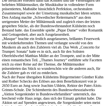
Die Besucher erlebten dann das Können und die Vielseitigkeit der
beliebten Militärmusiker, die Musikkultur in vollendeter Form
präsentierten, Maßstäbe hinsichtlich Perfektion, orchestralem
Zusammenspiel sowie der Umsetzung musikalischer Ideen setzten.
Den Anfang machte „Schwedischer Reitermarsch“ aus dem
ureigensten Metier der Militärmusik und zugleich eines der letzten
gespielten Stücke, als der Bundeswehrstandort Külsheim noch
Bestand hatte. das Ensemble spielte „Pique Dame“ voller Romantik
und Getragenheit, aber auch Ausgelassenheit.
„Masque“ brachte ein festlich ausgelassenes, brillantes Feuerwerk
mit wiederkehrenden Themen und verlangte sowohl von den
Musikern als auch den Zuhörern viel ab. Das Werk „Concerto for
Trumpet: Sonata“ hatte es in sich, auch für den Solisten
Oberfeldwebel Matthias Müller an der Trompete, und in der Mitte
einen romantischen Teil. „Thames Journey“ entführte sehr Facetten
reich zu einer Reise auf der Themse, die Militärmusiker
präsentierten das Stück so wunderschön wie die anderen auch, für
die Zuhörer gab es viel zu entdecken.
Nach der Pause übergaben Külsheims Bürgermeister Günther Kuhn
und Rother Schecks des Erlöses aus dem Benefizkonzert von je
2650 Euro an Jung sowie Joachim Uihlein, Rektor der Pater-Alois-
Grimm-Schule. Die Schirmherrin des Bundeswehrsozialwerks
„Aktion Sorgenkinder in Bundeswehrfamilien“ unterstrich, das
brechend volle Haus zeige, dass sich der Einsatz gelohnt habe. Die
Aktion sei auf Spenden angewiesen, die Sorgenkinder seien meist