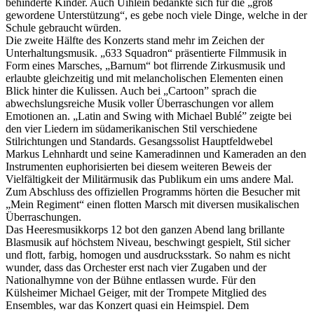
behinderte Kinder. Auch Uihlein bedankte sich für die „groß
gewordene Unterstützung“, es gebe noch viele Dinge, welche in der
Schule gebraucht würden.
Die zweite Hälfte des Konzerts stand mehr im Zeichen der
Unterhaltungsmusik. „633 Squadron“ präsentierte Filmmusik in
Form eines Marsches, „Barnum“ bot flirrende Zirkusmusik und
erlaubte gleichzeitig und mit melancholischen Elementen einen
Blick hinter die Kulissen. Auch bei „Cartoon” sprach die
abwechslungsreiche Musik voller Überraschungen vor allem
Emotionen an. „Latin and Swing with Michael Bublé” zeigte bei
den vier Liedern im südamerikanischen Stil verschiedene
Stilrichtungen und Standards. Gesangssolist Hauptfeldwebel
Markus Lehnhardt und seine Kameradinnen und Kameraden an den
Instrumenten euphorisierten bei diesem weiteren Beweis der
Vielfältigkeit der Militärmusik das Publikum ein ums andere Mal.
Zum Abschluss des offiziellen Programms hörten die Besucher mit
„Mein Regiment“ einen flotten Marsch mit diversen musikalischen
Überraschungen.
Das Heeresmusikkorps 12 bot den ganzen Abend lang brillante
Blasmusik auf höchstem Niveau, beschwingt gespielt, Stil sicher
und flott, farbig, homogen und ausdrucksstark. So nahm es nicht
wunder, dass das Orchester erst nach vier Zugaben und der
Nationalhymne von der Bühne entlassen wurde. Für den
Külsheimer Michael Geiger, mit der Trompete Mitglied des
Ensembles, war das Konzert quasi ein Heimspiel. Dem