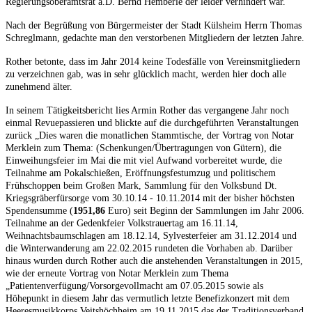
Regierungsoberamtsrat a.D. Bernd Hemberle der leider verhindert war.
Nach der Begrüßung von Bürgermeister der Stadt Külsheim Herrn Thomas
Schreglmann, gedachte man den verstorbenen Mitgliedern der letzten Jahre.
Rother betonte, dass im Jahr 2014 keine Todesfälle von Vereinsmitgliedern
zu verzeichnen gab, was in sehr glücklich macht, werden hier doch alle
zunehmend älter.
In seinem Tätigkeitsbericht lies Armin Rother das vergangene Jahr noch
einmal Revuepassieren und blickte auf die durchgeführten Veranstaltungen
zurück „Dies waren die monatlichen Stammtische, der Vortrag von Notar
Merklein zum Thema: (Schenkungen/Übertragungen von Gütern), die
Einweihungsfeier im Mai die mit viel Aufwand vorbereitet wurde, die
Teilnahme am Pokalschießen, Eröffnungsfestumzug und politischem
Frühschoppen beim Großen Mark, Sammlung für den Volksbund Dt.
Kriegsgräberfürsorge vom 30.10.14 - 10.11.2014 mit der bisher höchsten
Spendensumme (
1951,86
Euro) seit Beginn der Sammlungen im Jahr 2006.
Teilnahme an der Gedenkfeier Volkstrauertag am 16.11.14,
Weihnachtsbaumschlagen am 18.12.14, Sylvesterfeier am 31.12.2014 und
die Winterwanderung am 22.02.2015 rundeten die Vorhaben ab. Darüber
hinaus wurden durch Rother auch die anstehenden Veranstaltungen in 2015,
wie der erneute Vortrag von Notar Merklein zum Thema
„Patientenverfügung/Vorsorgevollmacht am 07.05.2015 sowie als
Höhepunkt in diesem Jahr das vermutlich letzte Benefizkonzert mit dem
Heeresmusikkorps Veitshöchheim am 19.11.2015 das der Traditionsverband