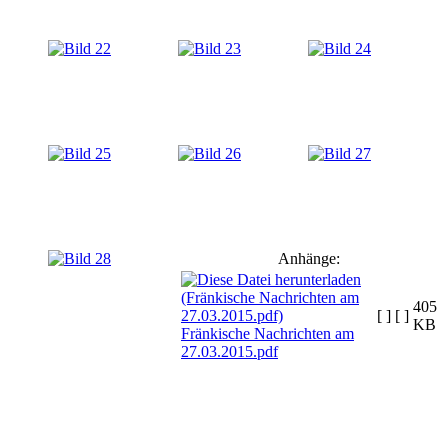
Anhänge:
405
[ ]
[ ]
KB
Fränkische Nachrichten am
27.03.2015.pdf