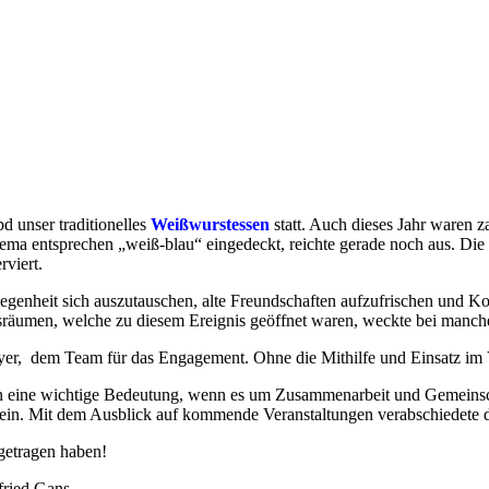
 unser traditionelles
Weißwurstessen
statt. Auch dieses Jahr waren 
a entsprechen „weiß-blau“ eingedeckt, reichte gerade noch aus. Die 
viert.
legenheit sich auszutauschen, alte Freundschaften aufzufrischen und K
nsräumen, welche zu diesem Ereignis geöffnet waren, weckte bei manch
er, dem Team für das Engagement. Ohne die Mithilfe und Einsatz im Ver
en eine wichtige Bedeutung, wenn es um Zusammenarbeit und Gemeinsch
n. Mit dem Ausblick auf kommende Veranstaltungen verabschiedete de
igetragen haben!
fried Gans