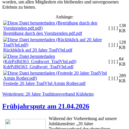
worden, um allen Mitgliedern ein bleibendes und unvergessenes
Erlebnis zu bieten.
Anhänge:
138
[ ]
[ ]
KB
Begrüßung durch den Vorsitzenden.pdf.pdf
128
[ ]
[ ]
KB
Rückbklick auf 20 Jahre TradVbd.pdf
84
[ ]
[ ]
KB
KdrPzBtl363_Grußwort_TradVbd.pdf
289
[ ]
[ ]
KB
Festrede 20 Jahre TradVbd Armin Rother.pdf
Weiterlesen: 20 Jahre Traditionsverband Külsheim
Frühjahrsputz am 21.04.2026
Während der Vorbereitung auf unsere
Jubiläumsfeier „20 Jahre
Traditionsverband der ehemaligen